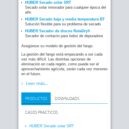
tratamiento son cada vez más largos. Unicamente
HUBER Secado solar SRT
el fango seco permite abaratar costes de
Secado solar innovador para cualquier época del
transporte. Además, el fango seco proveniente de
año
aguas residuales es una fuente de energía muy
HUBER Secado baja y media temperatura BT
demandada por su balance positivo con respecto a
Solución flexible para su problema de secado
las emisiones de CO
.
2
HUBER Secador de discos RotaDry®
La solución:
Secador de contacto para lodos de depuradora
El secado de fango de aguas residuales reduce los
costes de transporte y gestión de los mismos y
Asegúrese su modelo de gestión del fango.
contribuye a preservar un recurso sostenible. El
La gestión del fango está empezando a ser cada
fango seco procedente del tratamiento de las aguas
vez más difícil. Las distintas opciones de
residuales es un producto portador de energía.
eliminación en cada región, como puede ser el
Aportamos nuestra experiencia para su
aprovechamiento agrícola, serán cada vez menores
beneficio. Sistemas de secado de fangos
en el futuro.
HUBER. Un módulo en su concepto de gestión.
Leer más...
PRODUCTOS
DOWNLOADS
CASOS PRÁCTICOS
HUBER Secado solar SRT