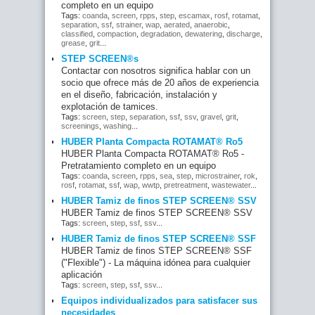
completo en un equipo
Tags:
coanda
,
screen
,
rpps
,
step
,
escamax
,
rosf
,
rotamat
,
separation
,
ssf
,
strainer
,
wap
,
aerated
,
anaerobic
,
classified
,
compaction
,
degradation
,
dewatering
,
discharge
,
grease
,
grit
...
STEP SCREEN®s
Contactar con nosotros significa hablar con un
socio que ofrece más de 20 años de experiencia
en el diseño, fabricación, instalación y
explotación de tamices.
Tags:
screen
,
step
,
separation
,
ssf
,
ssv
,
gravel
,
grit
,
screenings
,
washing
...
HUBER Planta Compacta ROTAMAT® Ro5
HUBER Planta Compacta ROTAMAT® Ro5 -
Pretratamiento completo en un equipo
Tags:
coanda
,
screen
,
rpps
,
sea
,
step
,
microstrainer
,
rok
,
rosf
,
rotamat
,
ssf
,
wap
,
wwtp
,
pretreatment
,
wastewater
...
HUBER Tamiz de finos STEP SCREEN® SSV
HUBER Tamiz de finos STEP SCREEN® SSV
Tags:
screen
,
step
,
ssf
,
ssv
...
HUBER Tamiz de finos STEP SCREEN® SSF
HUBER Tamiz de finos STEP SCREEN® SSF
("Flexible") - La máquina idónea para cualquier
aplicación
Tags:
screen
,
step
,
ssf
,
ssv
...
Equipos individualizados para satisfacer sus
necesidades