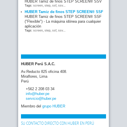
HUBER Tamiz de finos STEP SCREEN® SSV
Tags:
screen
,
step
,
ssf
,
ssv
...
HUBER Tamiz de finos STEP SCREEN® SSF
HUBER Tamiz de finos STEP SCREEN® SSF
("Flexible") - La máquina idónea para cualquier
aplicación
Tags:
screen
,
step
,
ssf
,
ssv
...
HUBER Perú S.A.C.
Av.Reducto 825 oficina 408.
Miraflores, Lima
Perú
+562 2 208 03 34
info
@huber
.pe
servicio
@huber
.pe
Miembro del
grupo HUBER
SU CONTACTO DIRECTO CON HUBER EN PERÚ