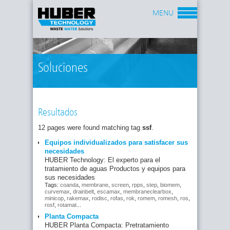
MENU
Soluciones
Resultados
12 pages were found matching tag
ssf
.
Equipos individualizados para satisfacer sus
necesidades
HUBER Technology: El experto para el
tratamiento de aguas Productos y equipos para
sus necesidades
Tags:
coanda
,
membrane
,
screen
,
rpps
,
step
,
biomem
,
curvemax
,
drainbelt
,
escamax
,
membraneclearbox
,
minicop
,
rakemax
,
rodisc
,
rofas
,
rok
,
romem
,
romesh
,
ros
,
rosf
,
rotamat
...
Planta Compacta
HUBER Planta Compacta: Pretratamiento