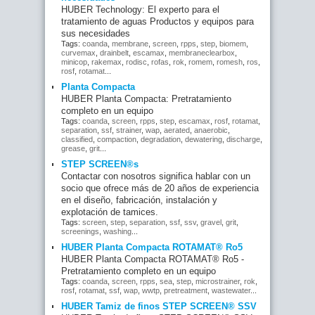
HUBER Technology: El experto para el
tratamiento de aguas Productos y equipos para
sus necesidades
Tags:
coanda
,
membrane
,
screen
,
rpps
,
step
,
biomem
,
curvemax
,
drainbelt
,
escamax
,
membraneclearbox
,
minicop
,
rakemax
,
rodisc
,
rofas
,
rok
,
romem
,
romesh
,
ros
,
rosf
,
rotamat
...
Planta Compacta
HUBER Planta Compacta: Pretratamiento
completo en un equipo
Tags:
coanda
,
screen
,
rpps
,
step
,
escamax
,
rosf
,
rotamat
,
separation
,
ssf
,
strainer
,
wap
,
aerated
,
anaerobic
,
classified
,
compaction
,
degradation
,
dewatering
,
discharge
,
grease
,
grit
...
STEP SCREEN®s
Contactar con nosotros significa hablar con un
socio que ofrece más de 20 años de experiencia
en el diseño, fabricación, instalación y
explotación de tamices.
Tags:
screen
,
step
,
separation
,
ssf
,
ssv
,
gravel
,
grit
,
screenings
,
washing
...
HUBER Planta Compacta ROTAMAT® Ro5
HUBER Planta Compacta ROTAMAT® Ro5 -
Pretratamiento completo en un equipo
Tags:
coanda
,
screen
,
rpps
,
sea
,
step
,
microstrainer
,
rok
,
rosf
,
rotamat
,
ssf
,
wap
,
wwtp
,
pretreatment
,
wastewater
...
HUBER Tamiz de finos STEP SCREEN® SSV