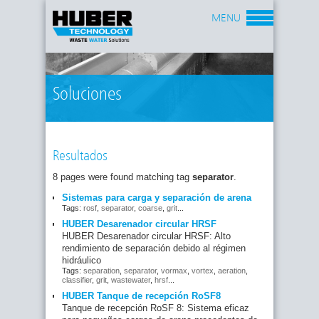
MENU
Soluciones
Resultados
8 pages were found matching tag
separator
.
Sistemas para carga y separación de arena
Tags:
rosf
,
separator
,
coarse
,
grit
...
HUBER Desarenador circular HRSF
HUBER Desarenador circular HRSF: Alto
rendimiento de separación debido al régimen
hidráulico
Tags:
separation
,
separator
,
vormax
,
vortex
,
aeration
,
classifier
,
grit
,
wastewater
,
hrsf
...
HUBER Tanque de recepción RoSF8
Tanque de recepción RoSF 8: Sistema eficaz