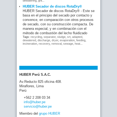
dewatering
,
grit
...
HUBER Secador de discos RotaDry®
HUBER Secador de discos RotaDry® - Este se
basa en el principio del secado por contacto y
convence, en comparación con otros procesos
de secado, con su construcción compacta. De
manera especial, y en combinación con el
método de combustión del lecho fluidizado
Tags:
recycling
,
separator
,
sludge
,
srt
,
adapted
,
dewatered
,
discharge
,
dryer
,
evaporation
,
feeding
,
incineration
,
recovery
,
removal
,
sewage
,
heat
...
HUBER Perú S.A.C.
Av.Reducto 825 oficina 408.
Miraflores, Lima
Perú
+562 2 208 03 34
info
@huber
.pe
servicio
@huber
.pe
Miembro del
grupo HUBER