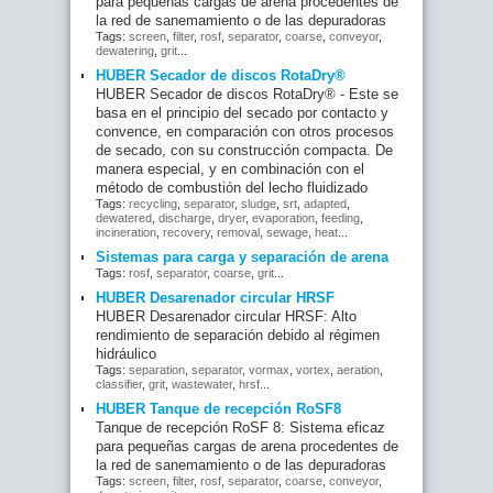
para pequeñas cargas de arena procedentes de
la red de sanemamiento o de las depuradoras
Tags:
screen
,
filter
,
rosf
,
separator
,
coarse
,
conveyor
,
dewatering
,
grit
...
HUBER Secador de discos RotaDry®
HUBER Secador de discos RotaDry® - Este se
basa en el principio del secado por contacto y
convence, en comparación con otros procesos
de secado, con su construcción compacta. De
manera especial, y en combinación con el
método de combustión del lecho fluidizado
Tags:
recycling
,
separator
,
sludge
,
srt
,
adapted
,
dewatered
,
discharge
,
dryer
,
evaporation
,
feeding
,
incineration
,
recovery
,
removal
,
sewage
,
heat
...
Sistemas para carga y separación de arena
Tags:
rosf
,
separator
,
coarse
,
grit
...
HUBER Desarenador circular HRSF
HUBER Desarenador circular HRSF: Alto
rendimiento de separación debido al régimen
hidráulico
Tags:
separation
,
separator
,
vormax
,
vortex
,
aeration
,
classifier
,
grit
,
wastewater
,
hrsf
...
HUBER Tanque de recepción RoSF8
Tanque de recepción RoSF 8: Sistema eficaz
para pequeñas cargas de arena procedentes de
la red de sanemamiento o de las depuradoras
Tags:
screen
,
filter
,
rosf
,
separator
,
coarse
,
conveyor
,