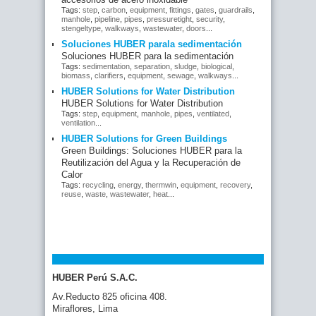
Tags:
step
,
carbon
,
equipment
,
fittings
,
gates
,
guardrails
,
manhole
,
pipeline
,
pipes
,
pressuretight
,
security
,
stengeltype
,
walkways
,
wastewater
,
doors
...
Soluciones HUBER parala sedimentación
Soluciones HUBER para la sedimentación
Tags:
sedimentation
,
separation
,
sludge
,
biological
,
biomass
,
clarifiers
,
equipment
,
sewage
,
walkways
...
HUBER Solutions for Water Distribution
HUBER Solutions for Water Distribution
Tags:
step
,
equipment
,
manhole
,
pipes
,
ventilated
,
ventilation
...
HUBER Solutions for Green Buildings
Green Buildings: Soluciones HUBER para la
Reutilización del Agua y la Recuperación de
Calor
Tags:
recycling
,
energy
,
thermwin
,
equipment
,
recovery
,
reuse
,
waste
,
wastewater
,
heat
...
HUBER Perú S.A.C.
Av.Reducto 825 oficina 408.
Miraflores, Lima