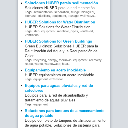
Soluciones HUBER parala sedimentación
Soluciones HUBER para la sedimentación
Tags:
sedimentation
,
separation
,
sludge
,
biological
,
biomass
,
clarifiers
,
equipment
,
sewage
,
walkways
...
HUBER Solutions for Water Distribution
HUBER Solutions for Water Distribution
Tags:
step
,
equipment
,
manhole
,
pipes
,
ventilated
,
ventilation
...
HUBER Solutions for Green Buildings
Green Buildings: Soluciones HUBER para la
Reutilización del Agua y la Recuperación de
Calor
Tags:
recycling
,
energy
,
thermwin
,
equipment
,
recovery
,
reuse
,
waste
,
wastewater
,
heat
...
Equipamiento en acero inoxidable
HUBER equipamiento en acero inoxidable
Tags:
equipment
,
extensive
...
Equipos para aguas pluviales y red de
colectores
Equipos para la red de alcantarillado y
tratamiento de aguas pluviales
Tags:
equipment
...
Soluciones para tanques de almacenamiento
de agua potable
Equipo completo de tanques de almacenamiento
de agua potable. Soluciones de sistema para