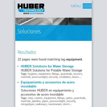
MENU
Soluciones
Resultados
22 pages were found matching tag
equipment
.
HUBER Solutions for Water Storage
HUBER Solutions for Potable Water Storage
Tags:
hygiene
,
equipment
,
fittings
,
guardrails
,
louvers
,
manhole
,
pressuretight
,
security
,
ventilation
,
doors
...
Equipamiento y accesorios de acero
inoxidable
Soluciones HUBER en equipamiento y
accesorios de acero inoxidable
Tags:
step
,
carbon
,
equipment
,
fittings
,
gates
,
guardrails
,
manhole
,
pipeline
,
pipes
,
pressuretight
,
security
,
stengeltype
,
walkways
,
wastewater
,
doors
...