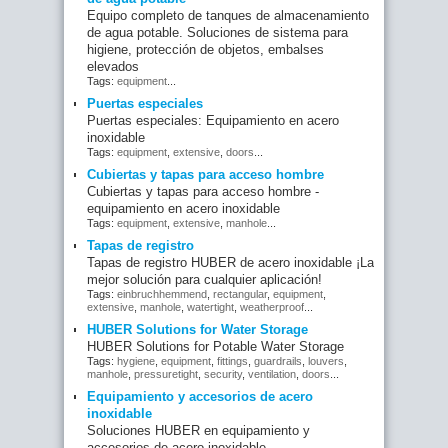
Equipo completo de tanques de almacenamiento
de agua potable. Soluciones de sistema para
higiene, protección de objetos, embalses
elevados
Tags:
equipment
...
Puertas especiales
Puertas especiales: Equipamiento en acero
inoxidable
Tags:
equipment
,
extensive
,
doors
...
Cubiertas y tapas para acceso hombre
Cubiertas y tapas para acceso hombre -
equipamiento en acero inoxidable
Tags:
equipment
,
extensive
,
manhole
...
Tapas de registro
Tapas de registro HUBER de acero inoxidable ¡La
mejor solución para cualquier aplicación!
Tags:
einbruchhemmend
,
rectangular
,
equipment
,
extensive
,
manhole
,
watertight
,
weatherproof
...
HUBER Solutions for Water Storage
HUBER Solutions for Potable Water Storage
Tags:
hygiene
,
equipment
,
fittings
,
guardrails
,
louvers
,
manhole
,
pressuretight
,
security
,
ventilation
,
doors
...
Equipamiento y accesorios de acero
inoxidable
Soluciones HUBER en equipamiento y
accesorios de acero inoxidable