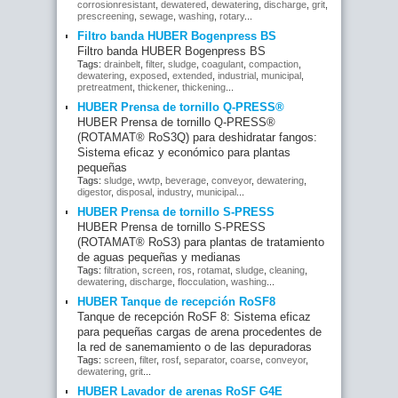
corrosionresistant
,
dewatered
,
dewatering
,
discharge
,
grit
,
prescreening
,
sewage
,
washing
,
rotary
...
Filtro banda HUBER Bogenpress BS
Filtro banda HUBER Bogenpress BS
Tags:
drainbelt
,
filter
,
sludge
,
coagulant
,
compaction
,
dewatering
,
exposed
,
extended
,
industrial
,
municipal
,
pretreatment
,
thickener
,
thickening
...
HUBER Prensa de tornillo Q-PRESS®
HUBER Prensa de tornillo Q-PRESS®
(ROTAMAT® RoS3Q) para deshidratar fangos:
Sistema eficaz y económico para plantas
pequeñas
Tags:
sludge
,
wwtp
,
beverage
,
conveyor
,
dewatering
,
digestor
,
disposal
,
industry
,
municipal
...
HUBER Prensa de tornillo S-PRESS
HUBER Prensa de tornillo S-PRESS
(ROTAMAT® RoS3) para plantas de tratamiento
de aguas pequeñas y medianas
Tags:
filtration
,
screen
,
ros
,
rotamat
,
sludge
,
cleaning
,
dewatering
,
discharge
,
flocculation
,
washing
...
HUBER Tanque de recepción RoSF8
Tanque de recepción RoSF 8: Sistema eficaz
para pequeñas cargas de arena procedentes de
la red de sanemamiento o de las depuradoras
Tags:
screen
,
filter
,
rosf
,
separator
,
coarse
,
conveyor
,
dewatering
,
grit
...
HUBER Lavador de arenas RoSF G4E