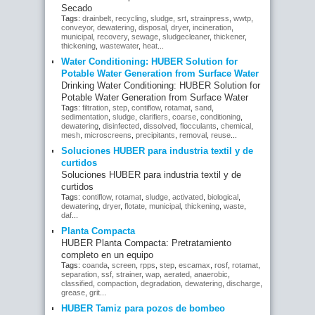
Secado
Tags:
drainbelt
,
recycling
,
sludge
,
srt
,
strainpress
,
wwtp
,
conveyor
,
dewatering
,
disposal
,
dryer
,
incineration
,
municipal
,
recovery
,
sewage
,
sludgecleaner
,
thickener
,
thickening
,
wastewater
,
heat
...
Water Conditioning: HUBER Solution for
Potable Water Generation from Surface Water
Drinking Water Conditioning: HUBER Solution for
Potable Water Generation from Surface Water
Tags:
filtration
,
step
,
contiflow
,
rotamat
,
sand
,
sedimentation
,
sludge
,
clarifiers
,
coarse
,
conditioning
,
dewatering
,
disinfected
,
dissolved
,
flocculants
,
chemical
,
mesh
,
microscreens
,
precipitants
,
removal
,
reuse
...
Soluciones HUBER para industria textil y de
curtidos
Soluciones HUBER para industria textil y de
curtidos
Tags:
contiflow
,
rotamat
,
sludge
,
activated
,
biological
,
dewatering
,
dryer
,
flotate
,
municipal
,
thickening
,
waste
,
daf
...
Planta Compacta
HUBER Planta Compacta: Pretratamiento
completo en un equipo
Tags:
coanda
,
screen
,
rpps
,
step
,
escamax
,
rosf
,
rotamat
,
separation
,
ssf
,
strainer
,
wap
,
aerated
,
anaerobic
,
classified
,
compaction
,
degradation
,
dewatering
,
discharge
,
grease
,
grit
...
HUBER Tamiz para pozos de bombeo