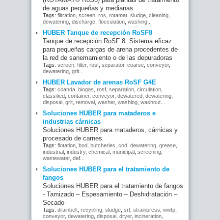
de aguas pequeñas y medianas
Tags:
filtration
,
screen
,
ros
,
rotamat
,
sludge
,
cleaning
,
dewatering
,
discharge
,
flocculation
,
washing
...
HUBER Tanque de recepción RoSF8
Tanque de recepción RoSF 8: Sistema eficaz
para pequeñas cargas de arena procedentes de
la red de sanemamiento o de las depuradoras
Tags:
screen
,
filter
,
rosf
,
separator
,
coarse
,
conveyor
,
dewatering
,
grit
...
HUBER Lavador de arenas RoSF G4E
Tags:
coanda
,
biogas
,
rosf
,
separation
,
circulation
,
classified
,
container
,
conveyor
,
dewatered
,
dewatering
,
disposal
,
grit
,
removal
,
washer
,
washing
,
washout
...
Soluciones HUBER para mataderos e
industrias cárnicas
Soluciones HUBER para mataderos, cárnicas y
procesado de carnes
Tags:
flotation
,
bod
,
butcheries
,
cod
,
dewatering
,
grease
,
industrial
,
industry
,
chemical
,
municipal
,
screening
,
wastewater
,
daf
...
Soluciones HUBER para el tratamiento de
fangos
Soluciones HUBER para el tratamiento de fangos
- Tamizado – Espesamiento – Deshidratación –
Secado
Tags:
drainbelt
,
recycling
,
sludge
,
srt
,
strainpress
,
wwtp
,
conveyor
,
dewatering
,
disposal
,
dryer
,
incineration
,