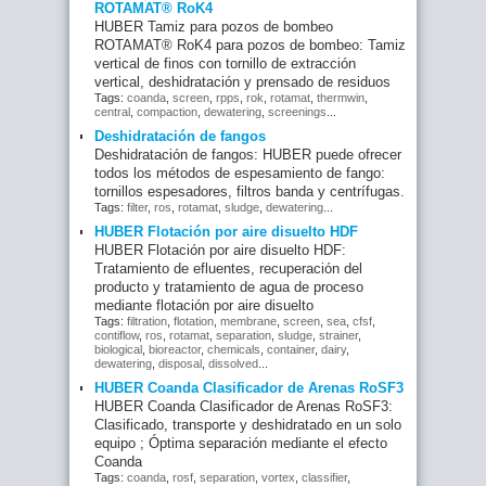
ROTAMAT® RoK4
HUBER Tamiz para pozos de bombeo
ROTAMAT® RoK4 para pozos de bombeo: Tamiz
vertical de finos con tornillo de extracción
vertical, deshidratación y prensado de residuos
Tags:
coanda
,
screen
,
rpps
,
rok
,
rotamat
,
thermwin
,
central
,
compaction
,
dewatering
,
screenings
...
Deshidratación de fangos
Deshidratación de fangos: HUBER puede ofrecer
todos los métodos de espesamiento de fango:
tornillos espesadores, filtros banda y centrífugas.
Tags:
filter
,
ros
,
rotamat
,
sludge
,
dewatering
...
HUBER Flotación por aire disuelto HDF
HUBER Flotación por aire disuelto HDF:
Tratamiento de efluentes, recuperación del
producto y tratamiento de agua de proceso
mediante flotación por aire disuelto
Tags:
filtration
,
flotation
,
membrane
,
screen
,
sea
,
cfsf
,
contiflow
,
ros
,
rotamat
,
separation
,
sludge
,
strainer
,
biological
,
bioreactor
,
chemicals
,
container
,
dairy
,
dewatering
,
disposal
,
dissolved
...
HUBER Coanda Clasificador de Arenas RoSF3
HUBER Coanda Clasificador de Arenas RoSF3:
Clasificado, transporte y deshidratado en un solo
equipo ; Óptima separación mediante el efecto
Coanda
Tags:
coanda
,
rosf
,
separation
,
vortex
,
classifier
,