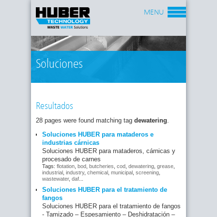
MENU
Soluciones
Resultados
28 pages were found matching tag
dewatering
.
Soluciones HUBER para mataderos e
industrias cárnicas
Soluciones HUBER para mataderos, cárnicas y
procesado de carnes
Tags:
flotation
,
bod
,
butcheries
,
cod
,
dewatering
,
grease
,
industrial
,
industry
,
chemical
,
municipal
,
screening
,
wastewater
,
daf
...
Soluciones HUBER para el tratamiento de
fangos
Soluciones HUBER para el tratamiento de fangos
- Tamizado – Espesamiento – Deshidratación –