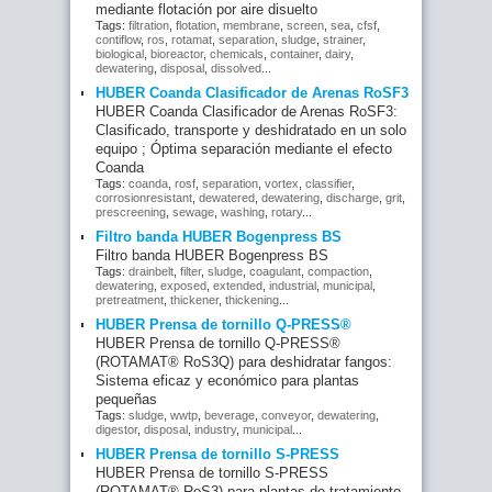
mediante flotación por aire disuelto
Tags:
filtration
,
flotation
,
membrane
,
screen
,
sea
,
cfsf
,
contiflow
,
ros
,
rotamat
,
separation
,
sludge
,
strainer
,
biological
,
bioreactor
,
chemicals
,
container
,
dairy
,
dewatering
,
disposal
,
dissolved
...
HUBER Coanda Clasificador de Arenas RoSF3
HUBER Coanda Clasificador de Arenas RoSF3:
Clasificado, transporte y deshidratado en un solo
equipo ; Óptima separación mediante el efecto
Coanda
Tags:
coanda
,
rosf
,
separation
,
vortex
,
classifier
,
corrosionresistant
,
dewatered
,
dewatering
,
discharge
,
grit
,
prescreening
,
sewage
,
washing
,
rotary
...
Filtro banda HUBER Bogenpress BS
Filtro banda HUBER Bogenpress BS
Tags:
drainbelt
,
filter
,
sludge
,
coagulant
,
compaction
,
dewatering
,
exposed
,
extended
,
industrial
,
municipal
,
pretreatment
,
thickener
,
thickening
...
HUBER Prensa de tornillo Q-PRESS®
HUBER Prensa de tornillo Q-PRESS®
(ROTAMAT® RoS3Q) para deshidratar fangos:
Sistema eficaz y económico para plantas
pequeñas
Tags:
sludge
,
wwtp
,
beverage
,
conveyor
,
dewatering
,
digestor
,
disposal
,
industry
,
municipal
...
HUBER Prensa de tornillo S-PRESS
HUBER Prensa de tornillo S-PRESS
(ROTAMAT® RoS3) para plantas de tratamiento