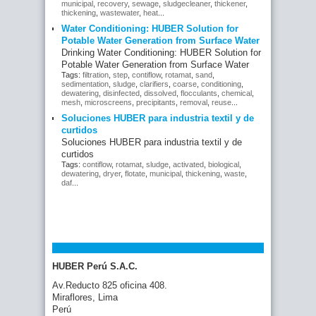
municipal
,
recovery
,
sewage
,
sludgecleaner
,
thickener
,
thickening
,
wastewater
,
heat
...
Water Conditioning: HUBER Solution for
Potable Water Generation from Surface Water
Drinking Water Conditioning: HUBER Solution for
Potable Water Generation from Surface Water
Tags:
filtration
,
step
,
contiflow
,
rotamat
,
sand
,
sedimentation
,
sludge
,
clarifiers
,
coarse
,
conditioning
,
dewatering
,
disinfected
,
dissolved
,
flocculants
,
chemical
,
mesh
,
microscreens
,
precipitants
,
removal
,
reuse
...
Soluciones HUBER para industria textil y de
curtidos
Soluciones HUBER para industria textil y de
curtidos
Tags:
contiflow
,
rotamat
,
sludge
,
activated
,
biological
,
dewatering
,
dryer
,
flotate
,
municipal
,
thickening
,
waste
,
daf
...
HUBER Perú S.A.C.
Av.Reducto 825 oficina 408.
Miraflores, Lima
Perú