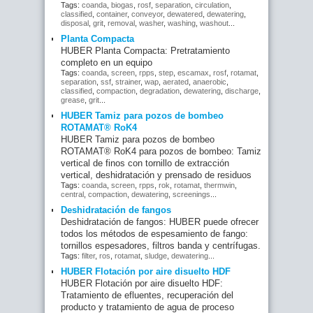
Tags:
coanda
,
biogas
,
rosf
,
separation
,
circulation
,
classified
,
container
,
conveyor
,
dewatered
,
dewatering
,
disposal
,
grit
,
removal
,
washer
,
washing
,
washout
...
Planta Compacta
HUBER Planta Compacta: Pretratamiento
completo en un equipo
Tags:
coanda
,
screen
,
rpps
,
step
,
escamax
,
rosf
,
rotamat
,
separation
,
ssf
,
strainer
,
wap
,
aerated
,
anaerobic
,
classified
,
compaction
,
degradation
,
dewatering
,
discharge
,
grease
,
grit
...
HUBER Tamiz para pozos de bombeo
ROTAMAT® RoK4
HUBER Tamiz para pozos de bombeo
ROTAMAT® RoK4 para pozos de bombeo: Tamiz
vertical de finos con tornillo de extracción
vertical, deshidratación y prensado de residuos
Tags:
coanda
,
screen
,
rpps
,
rok
,
rotamat
,
thermwin
,
central
,
compaction
,
dewatering
,
screenings
...
Deshidratación de fangos
Deshidratación de fangos: HUBER puede ofrecer
todos los métodos de espesamiento de fango:
tornillos espesadores, filtros banda y centrífugas.
Tags:
filter
,
ros
,
rotamat
,
sludge
,
dewatering
...
HUBER Flotación por aire disuelto HDF
HUBER Flotación por aire disuelto HDF:
Tratamiento de efluentes, recuperación del
producto y tratamiento de agua de proceso