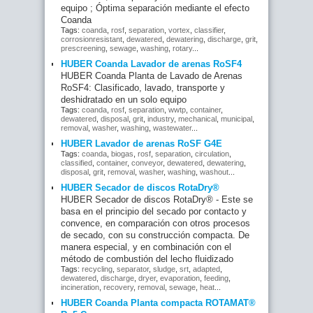
equipo ; Óptima separación mediante el efecto
Coanda
Tags:
coanda
,
rosf
,
separation
,
vortex
,
classifier
,
corrosionresistant
,
dewatered
,
dewatering
,
discharge
,
grit
,
prescreening
,
sewage
,
washing
,
rotary
...
HUBER Coanda Lavador de arenas RoSF4
HUBER Coanda Planta de Lavado de Arenas
RoSF4: Clasificado, lavado, transporte y
deshidratado en un solo equipo
Tags:
coanda
,
rosf
,
separation
,
wwtp
,
container
,
dewatered
,
disposal
,
grit
,
industry
,
mechanical
,
municipal
,
removal
,
washer
,
washing
,
wastewater
...
HUBER Lavador de arenas RoSF G4E
Tags:
coanda
,
biogas
,
rosf
,
separation
,
circulation
,
classified
,
container
,
conveyor
,
dewatered
,
dewatering
,
disposal
,
grit
,
removal
,
washer
,
washing
,
washout
...
HUBER Secador de discos RotaDry®
HUBER Secador de discos RotaDry® - Este se
basa en el principio del secado por contacto y
convence, en comparación con otros procesos
de secado, con su construcción compacta. De
manera especial, y en combinación con el
método de combustión del lecho fluidizado
Tags:
recycling
,
separator
,
sludge
,
srt
,
adapted
,
dewatered
,
discharge
,
dryer
,
evaporation
,
feeding
,
incineration
,
recovery
,
removal
,
sewage
,
heat
...
HUBER Coanda Planta compacta ROTAMAT®