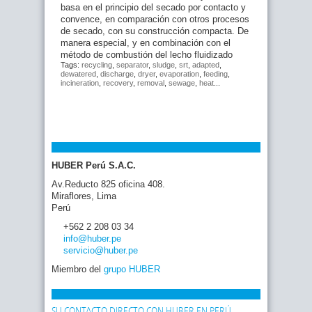
basa en el principio del secado por contacto y
convence, en comparación con otros procesos
de secado, con su construcción compacta. De
manera especial, y en combinación con el
método de combustión del lecho fluidizado
Tags:
recycling
,
separator
,
sludge
,
srt
,
adapted
,
dewatered
,
discharge
,
dryer
,
evaporation
,
feeding
,
incineration
,
recovery
,
removal
,
sewage
,
heat
...
HUBER Perú S.A.C.
Av.Reducto 825 oficina 408.
Miraflores, Lima
Perú
+562 2 208 03 34
info
@huber
.pe
servicio
@huber
.pe
Miembro del
grupo HUBER