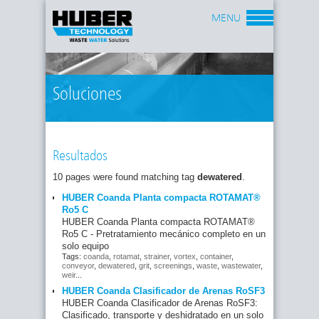
MENU
Soluciones
Resultados
10 pages were found matching tag
dewatered
.
HUBER Coanda Planta compacta ROTAMAT®
Ro5 C
HUBER Coanda Planta compacta ROTAMAT®
Ro5 C - Pretratamiento mecánico completo en un
solo equipo
Tags:
coanda
,
rotamat
,
strainer
,
vortex
,
container
,
conveyor
,
dewatered
,
grit
,
screenings
,
waste
,
wastewater
,
weir
...
HUBER Coanda Clasificador de Arenas RoSF3
HUBER Coanda Clasificador de Arenas RoSF3:
Clasificado, transporte y deshidratado en un solo