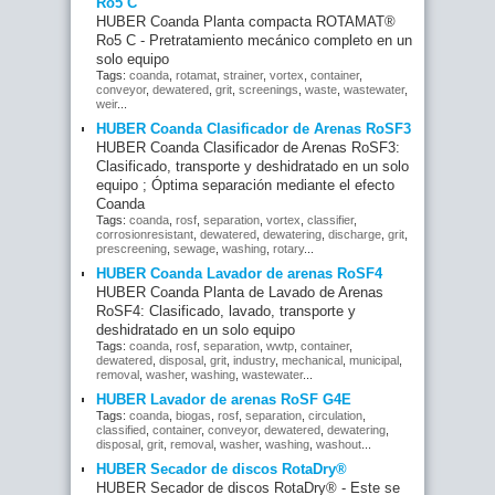
Ro5 C
HUBER Coanda Planta compacta ROTAMAT®
Ro5 C - Pretratamiento mecánico completo en un
solo equipo
Tags:
coanda
,
rotamat
,
strainer
,
vortex
,
container
,
conveyor
,
dewatered
,
grit
,
screenings
,
waste
,
wastewater
,
weir
...
HUBER Coanda Clasificador de Arenas RoSF3
HUBER Coanda Clasificador de Arenas RoSF3:
Clasificado, transporte y deshidratado en un solo
equipo ; Óptima separación mediante el efecto
Coanda
Tags:
coanda
,
rosf
,
separation
,
vortex
,
classifier
,
corrosionresistant
,
dewatered
,
dewatering
,
discharge
,
grit
,
prescreening
,
sewage
,
washing
,
rotary
...
HUBER Coanda Lavador de arenas RoSF4
HUBER Coanda Planta de Lavado de Arenas
RoSF4: Clasificado, lavado, transporte y
deshidratado en un solo equipo
Tags:
coanda
,
rosf
,
separation
,
wwtp
,
container
,
dewatered
,
disposal
,
grit
,
industry
,
mechanical
,
municipal
,
removal
,
washer
,
washing
,
wastewater
...
HUBER Lavador de arenas RoSF G4E
Tags:
coanda
,
biogas
,
rosf
,
separation
,
circulation
,
classified
,
container
,
conveyor
,
dewatered
,
dewatering
,
disposal
,
grit
,
removal
,
washer
,
washing
,
washout
...
HUBER Secador de discos RotaDry®
HUBER Secador de discos RotaDry® - Este se