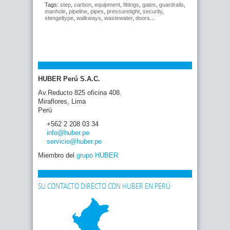
Tags:
step
,
carbon
,
equipment
,
fittings
,
gates
,
guardrails
,
manhole
,
pipeline
,
pipes
,
pressuretight
,
security
,
stengeltype
,
walkways
,
wastewater
,
doors
...
HUBER Perú S.A.C.
Av.Reducto 825 oficina 408.
Miraflores, Lima
Perú
+562 2 208 03 34
info
@huber
.pe
servicio
@huber
.pe
Miembro del
grupo HUBER
SU CONTACTO DIRECTO CON HUBER EN PERÚ