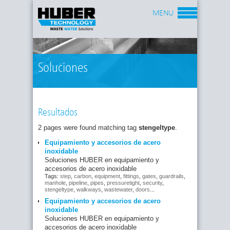
MENU
Soluciones
Resultados
2 pages were found matching tag
stengeltype
.
Equipamiento y accesorios de acero
inoxidable
Soluciones HUBER en equipamiento y
accesorios de acero inoxidable
Tags:
step
,
carbon
,
equipment
,
fittings
,
gates
,
guardrails
,
manhole
,
pipeline
,
pipes
,
pressuretight
,
security
,
stengeltype
,
walkways
,
wastewater
,
doors
...
Equipamiento y accesorios de acero
inoxidable
Soluciones HUBER en equipamiento y
accesorios de acero inoxidable