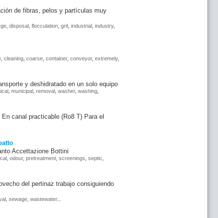
ón de fibras, pelos y partículas muy
rge
,
disposal
,
flocculation
,
grit
,
industrial
,
industry
,
e
,
cleaning
,
coarse
,
container
,
conveyor
,
extremely
,
nsporte y deshidratado en un solo equipo
ical
,
municipal
,
removal
,
washer
,
washing
,
 En canal practicable (Ro8 T) Para el
atto
to Accettazione Bottini
cal
,
odour
,
pretreatment
,
screenings
,
septic
,
echo del pertinaz trabajo consiguiendo
val
,
sewage
,
wastewater
...