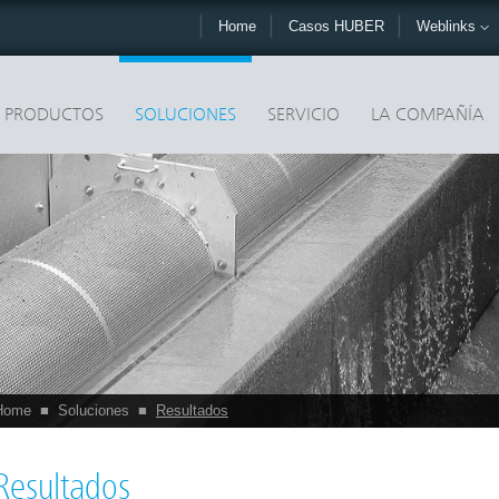
Home
Casos HUBER
Weblinks
PRODUCTOS
SOLUCIONES
SERVICIO
LA COMPAÑÍA
Home
■
Soluciones
■
Resultados
Resultados