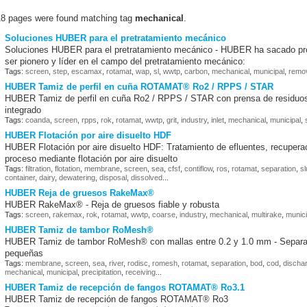
18 pages were found matching tag
mechanical
.
Soluciones HUBER para el pretratamiento mecánico
Soluciones HUBER para el pretratamiento mecánico - HUBER ha sacado prov
ser pionero y líder en el campo del pretratamiento mecánico:
Tags:
screen
,
step
,
escamax
,
rotamat
,
wap
,
sl
,
wwtp
,
carbon
,
mechanical
,
municipal
,
remo
HUBER Tamiz de perfil en cuña ROTAMAT® Ro2 / RPPS / STAR
HUBER Tamiz de perfil en cuña Ro2 / RPPS / STAR con prensa de residuos 
integrado
Tags:
coanda
,
screen
,
rpps
,
rok
,
rotamat
,
wwtp
,
grit
,
industry
,
inlet
,
mechanical
,
municipal
,
HUBER Flotación por aire disuelto HDF
HUBER Flotación por aire disuelto HDF: Tratamiento de efluentes, recuperac
proceso mediante flotación por aire disuelto
Tags:
filtration
,
flotation
,
membrane
,
screen
,
sea
,
cfsf
,
contiflow
,
ros
,
rotamat
,
separation
,
s
container
,
dairy
,
dewatering
,
disposal
,
dissolved
...
HUBER Reja de gruesos RakeMax®
HUBER RakeMax® - Reja de gruesos fiable y robusta
Tags:
screen
,
rakemax
,
rok
,
rotamat
,
wwtp
,
coarse
,
industry
,
mechanical
,
multirake
,
munici
HUBER Tamiz de tambor RoMesh®
HUBER Tamiz de tambor RoMesh® con mallas entre 0.2 y 1.0 mm - Separaci
pequeñas
Tags:
membrane
,
screen
,
sea
,
river
,
rodisc
,
romesh
,
rotamat
,
separation
,
bod
,
cod
,
discha
mechanical
,
municipal
,
precipitation
,
receiving
...
HUBER Tamiz de recepción de fangos ROTAMAT® Ro3.1
HUBER Tamiz de recepción de fangos ROTAMAT® Ro3