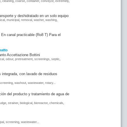
e
,
cleaning
,
coarse
,
container
,
conveyor
,
extremely
,
nsporte y deshidratado en un solo equipo
ical
,
municipal
,
removal
,
washer
,
washing
,
 En canal practicable (Ro8 T) Para el
atto
to Accettazione Bottini
cal
,
odour
,
pretreatment
,
screenings
,
septic
,
integrada, con lavado de residuos
screening
,
washout
,
wastewater
,
rotary
...
ión del producto y tratamiento de agua de
ludge
,
strainer
,
biological
,
bioreactor
,
chemicals
,
pal
,
screening
,
wastewater
...