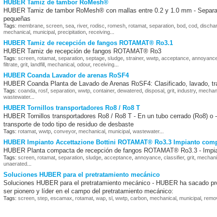
HUBER Tamiz de tambor RoMesh®
HUBER Tamiz de tambor RoMesh® con mallas entre 0.2 y 1.0 mm - Separaci
pequeñas
Tags:
membrane
,
screen
,
sea
,
river
,
rodisc
,
romesh
,
rotamat
,
separation
,
bod
,
cod
,
discha
mechanical
,
municipal
,
precipitation
,
receiving
...
HUBER Tamiz de recepción de fangos ROTAMAT® Ro3.1
HUBER Tamiz de recepción de fangos ROTAMAT® Ro3
Tags:
screen
,
rotamat
,
separation
,
septage
,
sludge
,
strainer
,
wwtp
,
acceptance
,
annoyanc
filtrate
,
grit
,
landfill
,
mechanical
,
odour
,
receiving
...
HUBER Coanda Lavador de arenas RoSF4
HUBER Coanda Planta de Lavado de Arenas RoSF4: Clasificado, lavado, tra
Tags:
coanda
,
rosf
,
separation
,
wwtp
,
container
,
dewatered
,
disposal
,
grit
,
industry
,
mechan
wastewater
...
HUBER Tornillos transportadores Ro8 / Ro8 T
HUBER Tornillos transportadores Ro8 / Ro8 T - En un tubo cerrado (Ro8) o -
transporte de todo tipo de residuo de desbaste
Tags:
rotamat
,
wwtp
,
conveyor
,
mechanical
,
municipal
,
wastewater
...
HUBER Impianto Accettazione Bottini ROTAMAT® Ro3.3 Impianto comp
HUBER Planta compacta de recepción de fangos ROTAMAT® Ro3.3 - Impian
Tags:
screen
,
rotamat
,
separation
,
sludge
,
acceptance
,
annoyance
,
classifier
,
grit
,
mechani
unaerated
...
Soluciones HUBER para el pretratamiento mecánico
Soluciones HUBER para el pretratamiento mecánico - HUBER ha sacado prov
ser pionero y líder en el campo del pretratamiento mecánico:
Tags:
screen
,
step
,
escamax
,
rotamat
,
wap
,
sl
,
wwtp
,
carbon
,
mechanical
,
municipal
,
remo