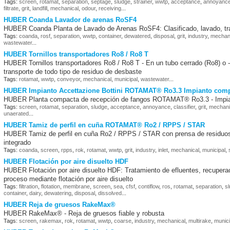
Tags:
screen
,
rotamat
,
separation
,
septage
,
sludge
,
strainer
,
wwtp
,
acceptance
,
annoyanc
filtrate
,
grit
,
landfill
,
mechanical
,
odour
,
receiving
...
HUBER Coanda Lavador de arenas RoSF4
HUBER Coanda Planta de Lavado de Arenas RoSF4: Clasificado, lavado, tra
Tags:
coanda
,
rosf
,
separation
,
wwtp
,
container
,
dewatered
,
disposal
,
grit
,
industry
,
mechan
wastewater
...
HUBER Tornillos transportadores Ro8 / Ro8 T
HUBER Tornillos transportadores Ro8 / Ro8 T - En un tubo cerrado (Ro8) o -
transporte de todo tipo de residuo de desbaste
Tags:
rotamat
,
wwtp
,
conveyor
,
mechanical
,
municipal
,
wastewater
...
HUBER Impianto Accettazione Bottini ROTAMAT® Ro3.3 Impianto comp
HUBER Planta compacta de recepción de fangos ROTAMAT® Ro3.3 - Impian
Tags:
screen
,
rotamat
,
separation
,
sludge
,
acceptance
,
annoyance
,
classifier
,
grit
,
mechani
unaerated
...
HUBER Tamiz de perfil en cuña ROTAMAT® Ro2 / RPPS / STAR
HUBER Tamiz de perfil en cuña Ro2 / RPPS / STAR con prensa de residuos 
integrado
Tags:
coanda
,
screen
,
rpps
,
rok
,
rotamat
,
wwtp
,
grit
,
industry
,
inlet
,
mechanical
,
municipal
,
HUBER Flotación por aire disuelto HDF
HUBER Flotación por aire disuelto HDF: Tratamiento de efluentes, recuperac
proceso mediante flotación por aire disuelto
Tags:
filtration
,
flotation
,
membrane
,
screen
,
sea
,
cfsf
,
contiflow
,
ros
,
rotamat
,
separation
,
s
container
,
dairy
,
dewatering
,
disposal
,
dissolved
...
HUBER Reja de gruesos RakeMax®
HUBER RakeMax® - Reja de gruesos fiable y robusta
Tags:
screen
,
rakemax
,
rok
,
rotamat
,
wwtp
,
coarse
,
industry
,
mechanical
,
multirake
,
munici