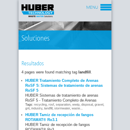
MENU
Soluciones
Resultados
4 pages were found matching tag
landfill
.
HUBER Tratamiento Completo de Arenas
RoSF 5: Sistemas de tratamiento de arenas
RoSF 5
HUBER Sistemas de tratamiento de arenas
RoSF 5 - Tratamiento Completo de Arenas
Tags:
recycling
,
rosf
,
separation
,
wwtp
,
disposal
,
gravel
,
grit
,
industry
,
landfill
,
stormwater
,
waste
...
HUBER Tamiz de recepción de fangos
ROTAMAT® Ro3.1
HUBER Tamiz de recepción de fangos
ROTAMAT® Ro3