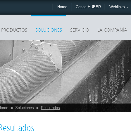
Home
Casos HUBER
Weblinks
PRODUCTOS
SOLUCIONES
SERVICIO
LA COMPAÑÍA
Home
■
Soluciones
■
Resultados
Resultados