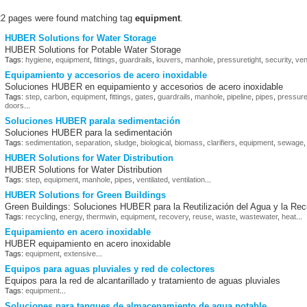
22 pages were found matching tag
equipment
.
HUBER Solutions for Water Storage
HUBER Solutions for Potable Water Storage
Tags:
hygiene
,
equipment
,
fittings
,
guardrails
,
louvers
,
manhole
,
pressuretight
,
security
,
ven
Equipamiento y accesorios de acero inoxidable
Soluciones HUBER en equipamiento y accesorios de acero inoxidable
Tags:
step
,
carbon
,
equipment
,
fittings
,
gates
,
guardrails
,
manhole
,
pipeline
,
pipes
,
pressure
doors
...
Soluciones HUBER parala sedimentación
Soluciones HUBER para la sedimentación
Tags:
sedimentation
,
separation
,
sludge
,
biological
,
biomass
,
clarifiers
,
equipment
,
sewage
HUBER Solutions for Water Distribution
HUBER Solutions for Water Distribution
Tags:
step
,
equipment
,
manhole
,
pipes
,
ventilated
,
ventilation
...
HUBER Solutions for Green Buildings
Green Buildings: Soluciones HUBER para la Reutilización del Agua y la Rec
Tags:
recycling
,
energy
,
thermwin
,
equipment
,
recovery
,
reuse
,
waste
,
wastewater
,
heat
...
Equipamiento en acero inoxidable
HUBER equipamiento en acero inoxidable
Tags:
equipment
,
extensive
...
Equipos para aguas pluviales y red de colectores
Equipos para la red de alcantarillado y tratamiento de aguas pluviales
Tags:
equipment
...
Soluciones para tanques de almacenamiento de agua potable