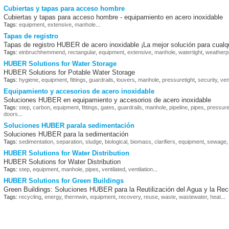
Cubiertas y tapas para acceso hombre
Cubiertas y tapas para acceso hombre - equipamiento en acero inoxidable
Tags:
equipment
,
extensive
,
manhole
...
Tapas de registro
Tapas de registro HUBER de acero inoxidable ¡La mejor solución para cualqu
Tags:
einbruchhemmend
,
rectangular
,
equipment
,
extensive
,
manhole
,
watertight
,
weatherp
HUBER Solutions for Water Storage
HUBER Solutions for Potable Water Storage
Tags:
hygiene
,
equipment
,
fittings
,
guardrails
,
louvers
,
manhole
,
pressuretight
,
security
,
ven
Equipamiento y accesorios de acero inoxidable
Soluciones HUBER en equipamiento y accesorios de acero inoxidable
Tags:
step
,
carbon
,
equipment
,
fittings
,
gates
,
guardrails
,
manhole
,
pipeline
,
pipes
,
pressure
doors
...
Soluciones HUBER parala sedimentación
Soluciones HUBER para la sedimentación
Tags:
sedimentation
,
separation
,
sludge
,
biological
,
biomass
,
clarifiers
,
equipment
,
sewage
HUBER Solutions for Water Distribution
HUBER Solutions for Water Distribution
Tags:
step
,
equipment
,
manhole
,
pipes
,
ventilated
,
ventilation
...
HUBER Solutions for Green Buildings
Green Buildings: Soluciones HUBER para la Reutilización del Agua y la Rec
Tags:
recycling
,
energy
,
thermwin
,
equipment
,
recovery
,
reuse
,
waste
,
wastewater
,
heat
...