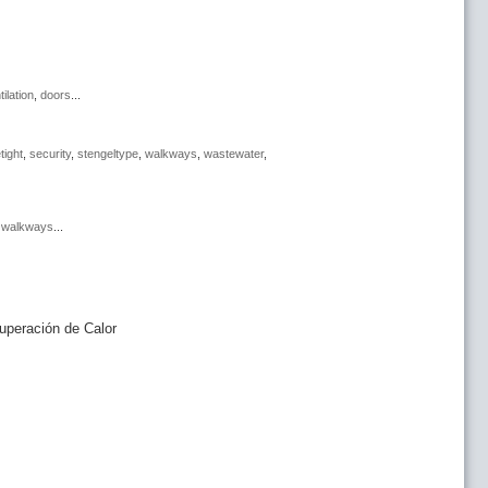
tilation
,
doors
...
tight
,
security
,
stengeltype
,
walkways
,
wastewater
,
,
walkways
...
uperación de Calor