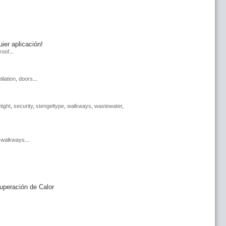
ier aplicación!
roof
...
tilation
,
doors
...
tight
,
security
,
stengeltype
,
walkways
,
wastewater
,
,
walkways
...
uperación de Calor