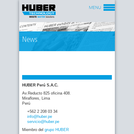
MENU
News
HUBER Perú S.A.C.
Av.Reducto 825 oficina 408.
Miraflores, Lima
Perú
+562 2 208 03 34
info
@huber
.pe
servicio
@huber
.pe
Miembro del
grupo HUBER